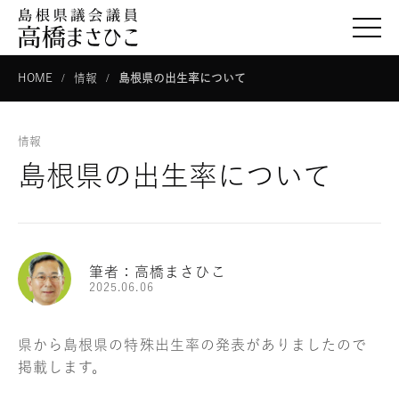
togg
HOME
情報
島根県の出生率について
情報
島根県の出生率について
筆者：高橋まさひこ
2025.06.06
県から島根県の特殊出生率の発表がありましたので
掲載します。