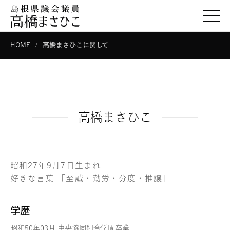
togg
HOME
高橋まさひこに関して
高橋まさひこ
昭和27年9月7日生まれ
好きな言葉 「至誠・勤労・分度・推譲」
学歴
昭和50年03月 中央協同組合学園卒業