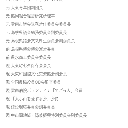
元 大東青年団副団長
元 協同組合経営研究所理事
元 雲南市議会総務常任委員会委員長
元 島根県議会総務委員会副委員長
元 島根県議会文教厚生委員会副委員長
前 島根県議会議会運営委員
前 農水商工委員会委員長
現 大東町七夕保存会会長
現 大東町国際文化交流協会副会長
現 全国農協役員OB会監査委員
現 雲南病院ボランティア「てごっ人」会員
現 「丸小山を愛する会」会員
現 建設環境委員会副委員長
現 中山間地域・隠岐振興特別委員会副委員長