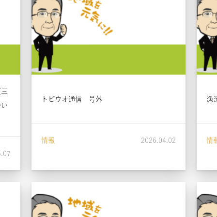
(三
トビウオ通信 号外
漁
つい
情報
2026.04.02
情
5.07