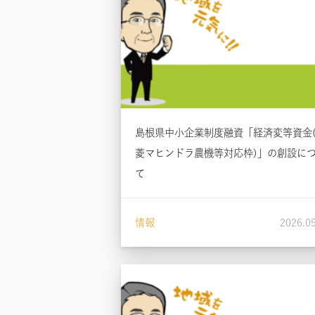
島根県中小企業制度融資「経済変等資金
菱マヒンドラ農機等対応枠)」の創設に
て
情報
2026.0