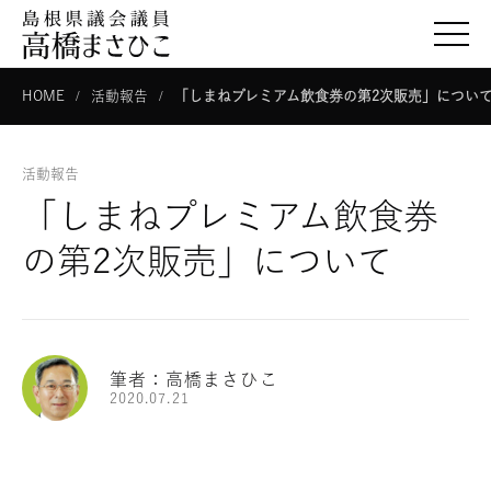
togg
HOME
活動報告
「しまねプレミアム飲食券の第2次販売」につ
活動報告
「しまねプレミアム飲食券
の第2次販売」について
筆者：高橋まさひこ
2020.07.21