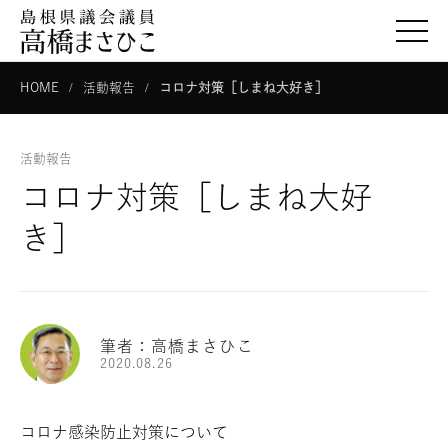
togg
HOME
活動報告
コロナ対策［しまね大好き］
活動報告
コロナ対策［しまね大好
き］
筆者：高橋まさひこ
2020.08.26
コロナ感染防止対策について