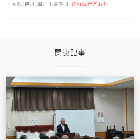
・大阪(伊丹)線、出雲線は
概ね現行どおり
関連記事