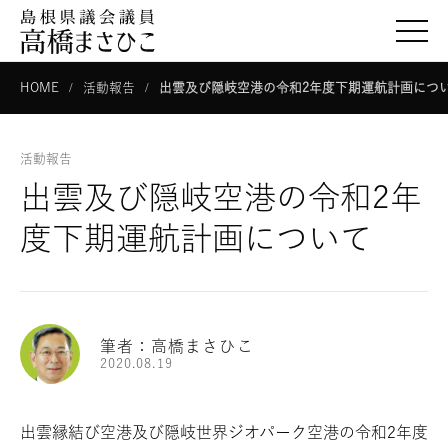
togg
HOME
活動報告
出雲及び隠岐空港の令和2年度下期運航計画につ
活動報告
出雲及び隠岐空港の令和2年
度下期運航計画について
筆者：高橋まさひこ
2020.08.19
出雲縁結び空港及び隠岐世界ジオパーク空港の令和2年度