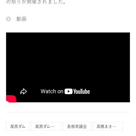
の祭りが開催されました。
◎ 動画
尾原ダム
尾原ダム・さくらおろち湖祭
島根県議会
高橋まさひこ