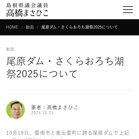
togg
HOME
動画
尾原ダム・さくらおろち湖祭2025について
動画
尾原ダム・さくらおろち湖
祭2025について
筆者：高橋まさひこ
2025.10.21
10月19日、雲南市と奥出雲町に跨る尾原ダムで上記