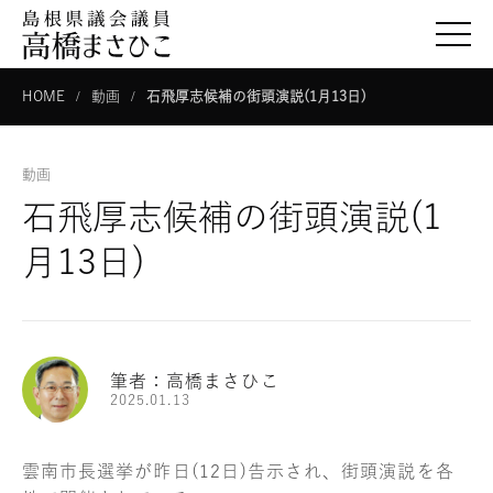
togg
HOME
動画
石飛厚志候補の街頭演説(1月13日)
動画
石飛厚志候補の街頭演説(1
月13日)
筆者：高橋まさひこ
2025.01.13
雲南市長選挙が昨日(12日)告示され、街頭演説を各