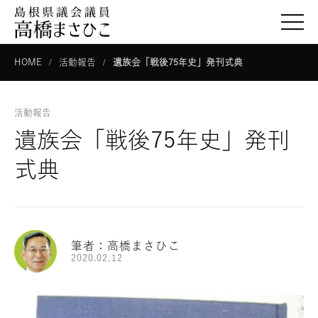
togg
HOME
活動報告
遺族会「戦後75年史」発刊式典
活動報告
遺族会「戦後75年史」発刊
式典
筆者：高橋まさひこ
2020.02.12