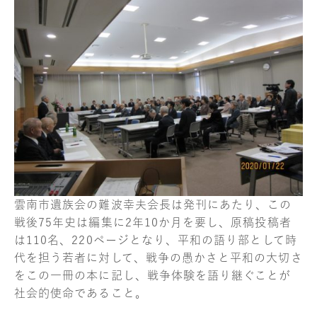
雲南市遺族会の難波幸夫会長は発刊にあたり、この
戦後75年史は編集に2年10か月を要し、原稿投稿者
は110名、220ページとなり、平和の語り部として時
代を担う若者に対して、戦争の愚かさと平和の大切さ
をこの一冊の本に記し、戦争体験を語り継ぐことが
社会的使命であること。