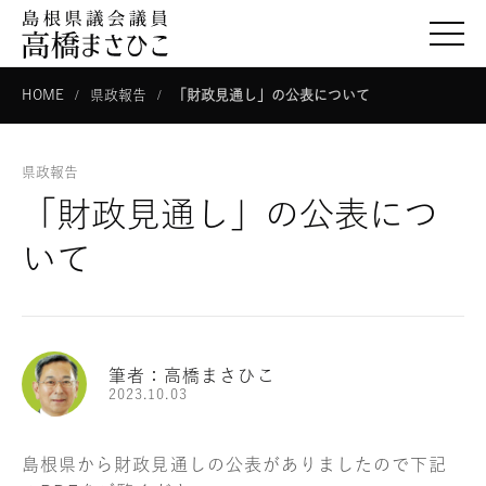
togg
HOME
県政報告
「財政見通し」の公表について
県政報告
「財政見通し」の公表につ
いて
筆者：高橋まさひこ
2023.10.03
島根県から財政見通しの公表がありましたので下記