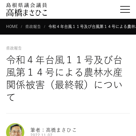
togg
HOME
県政報告
令和４年台風１１号及び台風第１４号による農林
県政報告
令和４年台風１１号及び台
風第１４号による農林水産
関係被害（最終報）につい
て
筆者：高橋まさひこ
2022.11.02