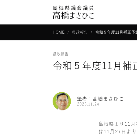
HOME
県政報告
令和５年度11月補正予
県政報告
令和５年度11月補
筆者：高橋まさひこ
2023.11.24
島根県より11
は11月27日よ