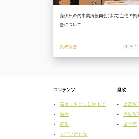
斐伊尺の内事業所振興会(木次)主催の県
告について
県政報告
2025.1
コンテンツ
県政
高橋まさひこに関して
県政報
動画
活動報
情報
県予算
お問い合わせ