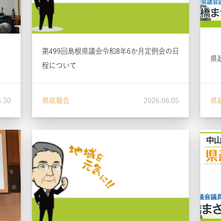
第499回島根県議会令和8年6か月定例会の日
県
程について
6.30
県政報告
2026.06.05
県