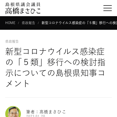
togg
HOME
県政報告
新型コロナウイルス感染症の「５類」移行への検
県政報告
新型コロナウイルス感染症
の「５類」移行への検討指
示についての島根県知事コ
メント
筆者：高橋まさひこ
2023.01.20