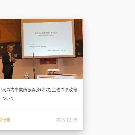
伊尺の内事業所振興会(木次)主催の県政報
について
政報告
2025.12.08