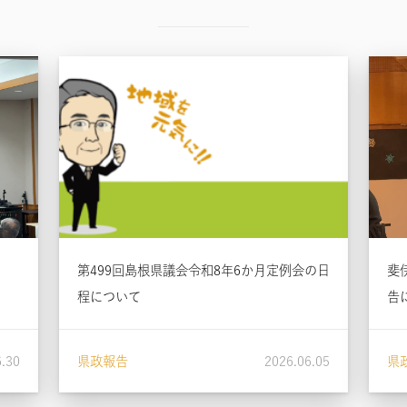
第499回島根県議会令和8年6か月定例会の日
斐
程について
告
6.30
県政報告
2026.06.05
県