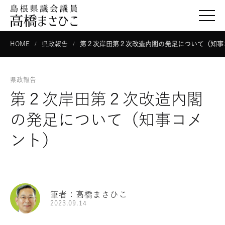
togg
HOME
県政報告
第２次岸田第２次改造内閣の発足について（知事
県政報告
第２次岸田第２次改造内閣
の発足について（知事コメ
ント）
筆者：高橋まさひこ
2023.09.14