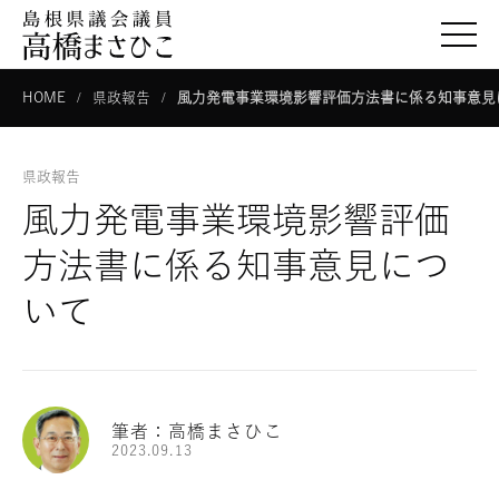
togg
HOME
県政報告
風力発電事業環境影響評価方法書に係る知事意見
県政報告
風力発電事業環境影響評価
方法書に係る知事意見につ
いて
筆者：高橋まさひこ
2023.09.13