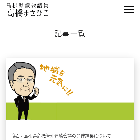
togg
記事一覧
第1回島根県危機管理連絡会議の開催結果について