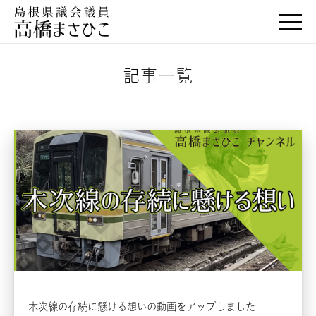
togg
記事一覧
木次線の存続に懸ける想いの動画をアップしました