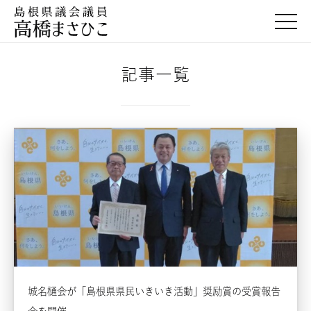
togg
記事一覧
城名樋会が「島根県県民いきいき活動」奨励賞の受賞報告