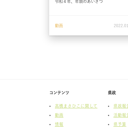
令和４年、年頭のあいさつ
動画
2022.0
コンテンツ
県政
高橋まさひこに関して
県政報
動画
活動報
情報
県予算