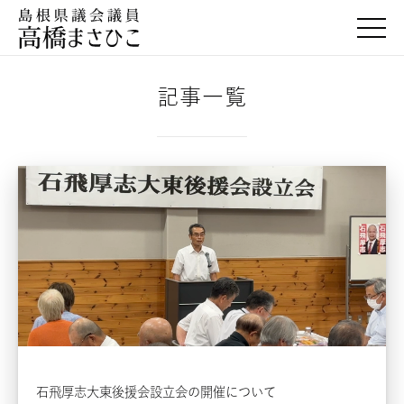
togg
記事一覧
石飛厚志大東後援会設立会の開催について