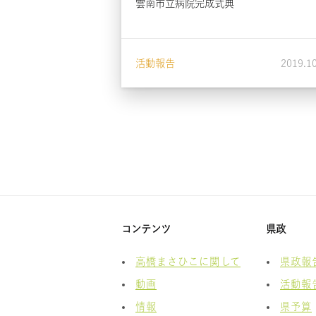
雲南市立病院完成式典
活動報告
2019.1
コンテンツ
県政
高橋まさひこに関して
県政報
動画
活動報
情報
県予算