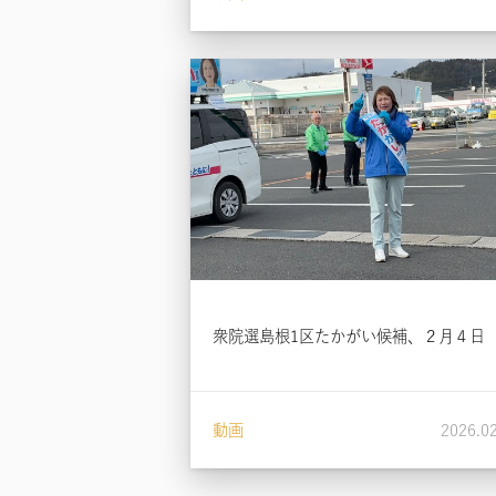
衆院選島根1区たかがい候補、２月４日
動画
2026.0