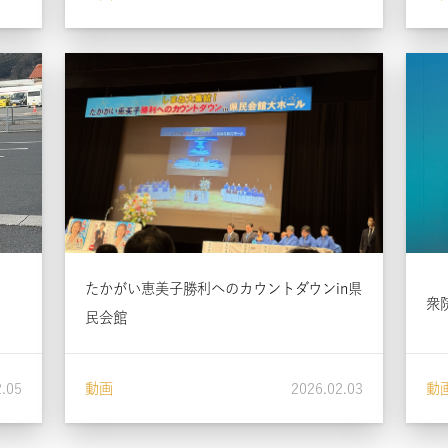
たかがい恵美子勝利へのカウントダウンin県
衆
民会館
2.05
動画
2026.02.03
動