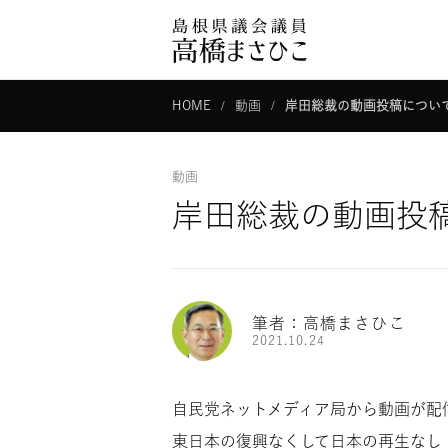
HOME
動画
岸田総裁の動画投稿につい
動画
岸田総裁の動画投
筆者：高橋まさひこ
2021.10.24
自民党ネットメディア局から動画が配
東日本の復興なくして日本の再生なし