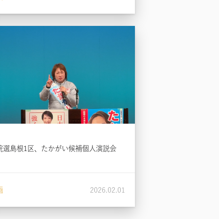
院選島根1区、たかがい候補個人演説会
画
2026.02.01